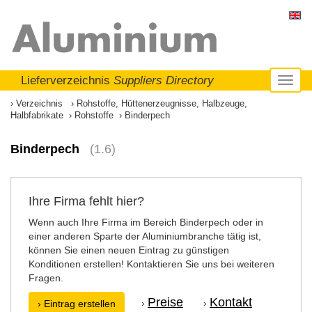
Lieferverzeichnis
Suppliers Directory
Toggl
naviga
Verzeichnis
Rohstoffe, Hüttenerzeugnisse, Halbzeuge,
Halbfabrikate
Rohstoffe
Binderpech
Binderpech
(1.6)
Ihre Firma fehlt hier?
Wenn auch Ihre Firma im Bereich Binderpech oder in
einer anderen Sparte der Aluminiumbranche tätig ist,
können Sie einen neuen Eintrag zu günstigen
Konditionen erstellen! Kontaktieren Sie uns bei weiteren
Fragen.
Preise
Kontakt
›
›
› Eintrag erstellen