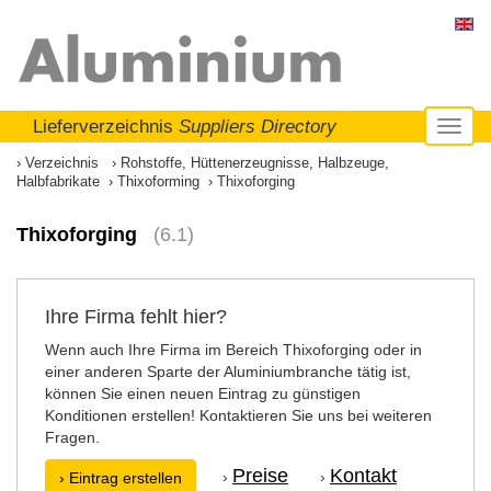
Lieferverzeichnis
Suppliers Directory
Toggl
naviga
Verzeichnis
Rohstoffe, Hüttenerzeugnisse, Halbzeuge,
Halbfabrikate
Thixoforming
Thixoforging
Thixoforging
(6.1)
Ihre Firma fehlt hier?
Wenn auch Ihre Firma im Bereich Thixoforging oder in
einer anderen Sparte der Aluminiumbranche tätig ist,
können Sie einen neuen Eintrag zu günstigen
Konditionen erstellen! Kontaktieren Sie uns bei weiteren
Fragen.
Preise
Kontakt
›
›
› Eintrag erstellen