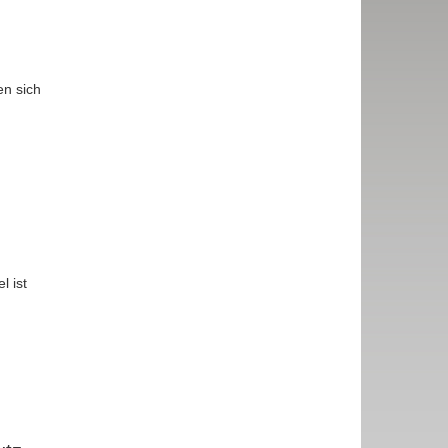
en sich
l ist