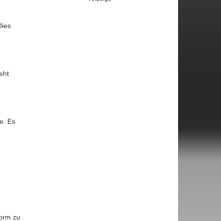
Dies
eht
e. Es
Form zu