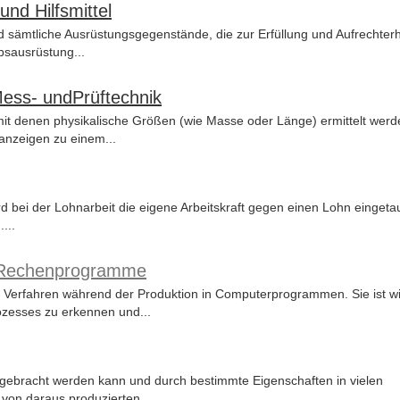
nd Hilfsmittel
nd sämtliche Ausrüstungsgegenstände, die zur Erfüllung und Aufrechter
bsausrüstung...
Mess- undPrüftechnik
t denen physikalische Größen (wie Masse oder Länge) ermittelt werd
anzeigen zu einem...
ird bei der Lohnarbeit die eigene Arbeitskraft gegen einen Lohn eingeta
...
n,Rechenprogramme
er Verfahren während der Produktion in Computerprogrammen. Sie ist wi
zesses zu erkennen und...
rm gebracht werden kann und durch bestimmte Eigenschaften in vielen
von daraus produzierten...