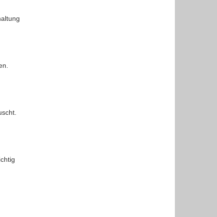
haltung
en.
uscht.
chtig