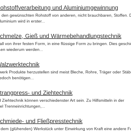
 Rohstoffverarbeitung und Aluminiumgewinnung
 den gewünschten Rohstoff von anderen, nicht brauchbaren, Stoffen. 
uminium wird in erster...
r Schmelze, Gieß und Wärmebehandlungstechnik
 von ihrer festen Form, in eine flüssige Form zu bringen. Dies geschi
eßen wiederum werden...
Walzwerktechnik
werk Produkte herzustellen sind meist Bleche, Rohre, Träger oder Stäb
edoch benötigen...
Strangpress- und Ziehtechnik
 Ziehtechnik können verschiedenster Art sein. Zu Hilfsmitteln in der
l Trenneinrichtungen,...
Schmiede- und Fließpresstechnik
, dem (glühenden) Werkstück unter Einwirkung von Kraft eine andere 