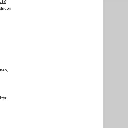
utz
elnden
inen,
lche