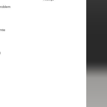
Problem
mmte
l