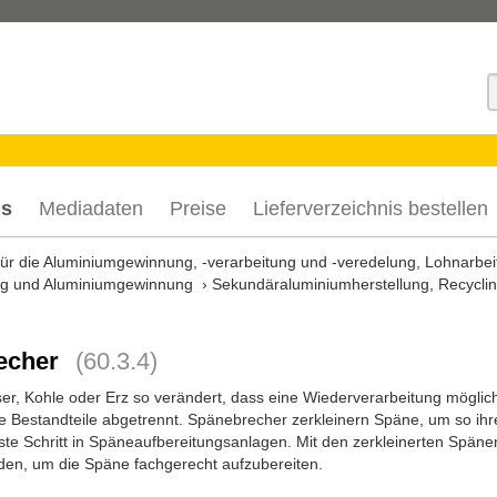
S
is
Mediadaten
Preise
Lieferverzeichnis bestellen
 für die Aluminiumgewinnung, -verarbeitung und -veredelung, Lohnarbei
tung und Aluminiumgewinnung
Sekundäraluminiumherstellung, Recycli
echer
(60.3.4)
r, Kohle oder Erz so verändert, dass eine Wiederverarbeitung möglich 
e Bestandteile abgetrennt. Spänebrecher zerkleinern Späne, um so ihr
erste Schritt in Späneaufbereitungsanlagen. Mit den zerkleinerten Späne
den, um die Späne fachgerecht aufzubereiten.