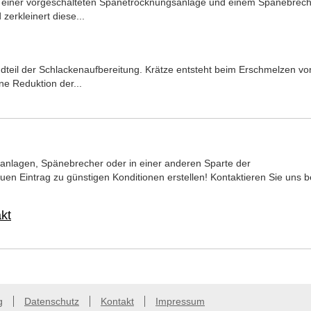
 einer vorgeschalteten Spänetrocknungsanlage und einem Spänebrech
erkleinert diese...
ndteil der Schlackenaufbereitung. Krätze entsteht beim Erschmelzen vo
ne Reduktion der...
anlagen, Spänebrecher oder in einer anderen Sparte der
uen Eintrag zu günstigen Konditionen erstellen! Kontaktieren Sie uns b
kt
g
Datenschutz
Kontakt
Impressum