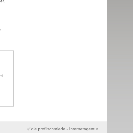
er.
n
ei
die profilschmiede - Internetagentur