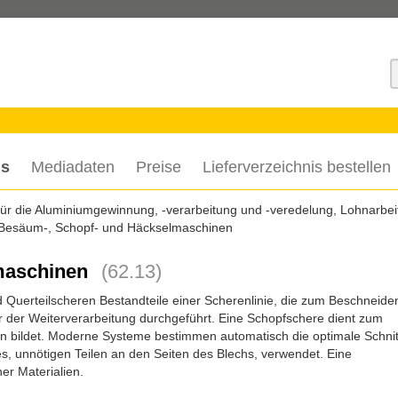
S
is
Mediadaten
Preise
Lieferverzeichnis bestellen
 für die Aluminiumgewinnung, -verarbeitung und -veredelung, Lohnarbei
Besäum-, Schopf- und Häckselmaschinen
maschinen
(62.13)
uerteilscheren Bestandteile einer Scherenlinie, die zum Beschneide
r der Weiterverarbeitung durchgeführt. Eine Schopfschere dient zum
 bildet. Moderne Systeme bestimmen automatisch die optimale Schnitt
 unnötigen Teilen an den Seiten des Blechs, verwendet. Eine
er Materialien.