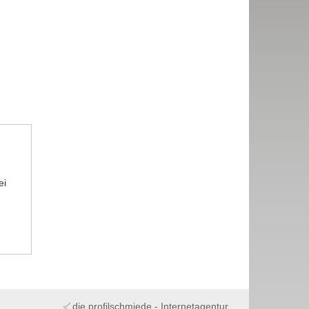
ei
die profilschmiede - Internetagentur