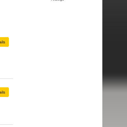
ils
ils